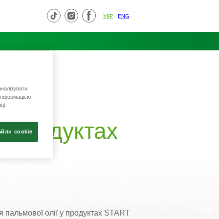
УКР
ENG
налізувати
 інформацією
ці.
іх продуктах
айли сookie
 пальмової олії у продуктах
START