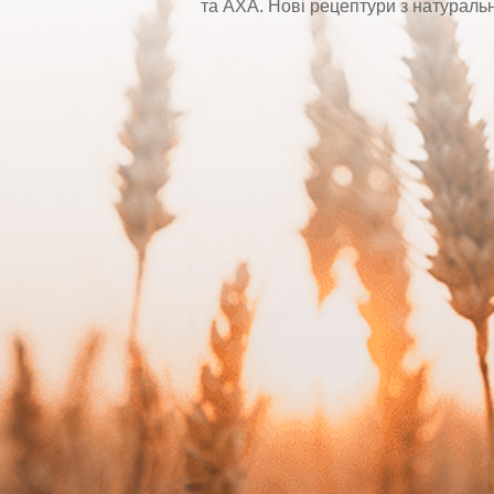
та
AXA
. Нові рецептури з натураль