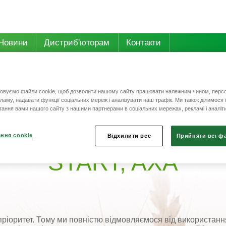
Новини
Дистриб'юторам
Контакти
овуємо файли cookie, щоб дозволити нашому сайту працювати належним чином, персо
кламу, надавати функції соціальних мереж і аналізувати наш трафік. Ми також ділимося
ї олії в усіх продуктах START, AXA
тання вами нашого сайту з нашими партнерами в соціальних мережах, рекламі і аналіти
 пальмової олії в ус
ння cookie
Відхилити все
Прийняти всі ф
START, AXA
ріоритет. Тому ми повністю відмовляємося від використання