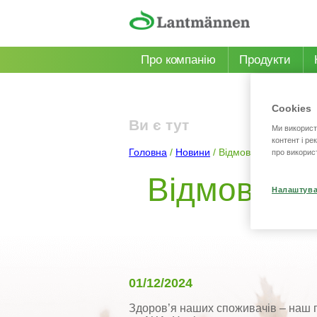
Перейти до основного матеріалу
Про компанію
Продукти
Cookies
Ви є тут
Ми використ
контент і ре
Головна
/
Новини
/
Відмова від пальмово
про викорис
Відмова від
Налаштува
01/12/2024
Здоров’я наших споживачів – наш п