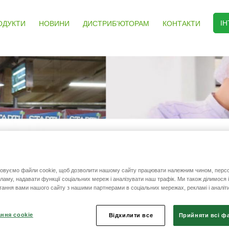
І
ОДУКТИ
НОВИНИ
ДИСТРИБ'ЮТОРАМ
КОНТАКТИ
овуємо файли cookie, щоб дозволити нашому сайту працювати належним чином, персо
кламу, надавати функції соціальних мереж і аналізувати наш трафік. Ми також ділимося
тання вами нашого сайту з нашими партнерами в соціальних мережах, рекламі і аналіти
ння cookie
Відхилити все
Прийняти всі ф