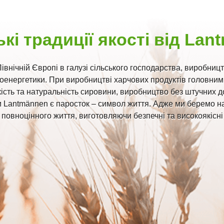
кі традиції якості від Lan
івнічній Європі в галузі сільського господарства, виробниц
оенергетики. При виробництві харчових продуктів головни
ість та натуральність сировини, виробництво без штучних д
Lantmännen є паросток – символ життя. Адже ми беремо на
повноцінного життя, виготовляючи безпечні та високоякісні