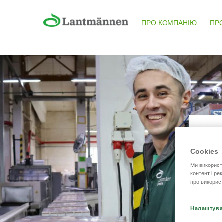
Перейти до основного матеріалу
ПРО КОМПАНІЮ
ПР
Cookies
Ми використ
контент і ре
про викорис
Налаштува