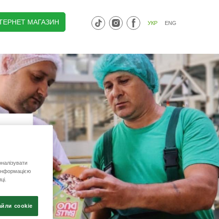
НТЕРНЕТ МАГАЗИН
УКР
ENG
налізувати
 інформацією
ці.
айли сookie