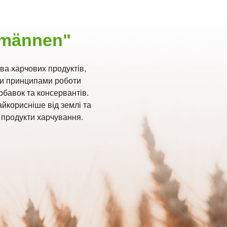
tmännen"
тва харчових продуктів,
ми принципами роботи
обавок та консервантів.
йкорисніше від землі та
 продукти харчування.