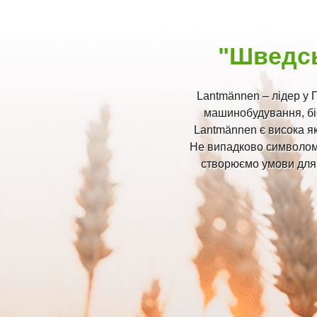
"Шведсь
Lantmännen – лідер у П
машинобудування, бі
Lantmännen є висока як
Не випадково символом 
створюємо умови для 